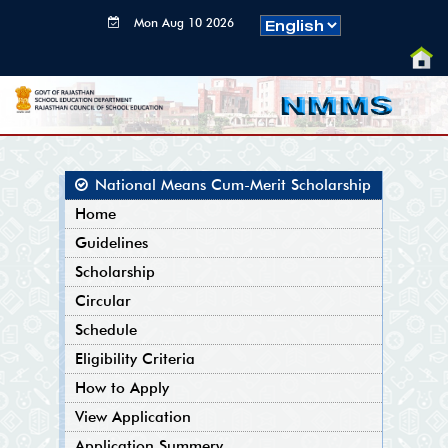
Mon Aug 10 2026
07:40:41 GMT+0000
(Coordinated
Universal Time)
National Means Cum-Merit Scholarship
Home
Guidelines
Scholarship
Circular
Schedule
Eligibility Criteria
How to Apply
View Application
Application Summery