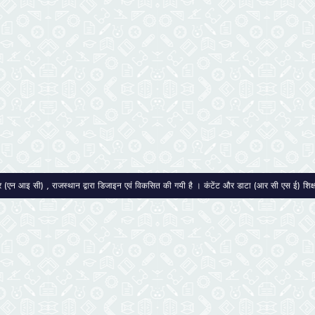
द्र (एन आइ सी) , राजस्थान द्वारा डिजाइन एवं विकसित की गयी है । कंटेंट और डाटा (आर सी एस ई) शिक्षा स