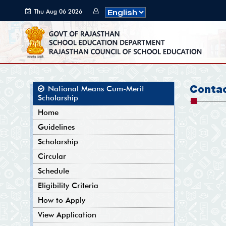
Thu Aug 06 2026
19:42:29 GMT+0000
(Coordinated
Universal Time)
Conta
National Means Cum-Merit
Scholarship
Home
Guidelines
Scholarship
Circular
Schedule
Eligibility Criteria
How to Apply
View Application