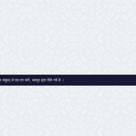
ंकुल,जे एल एन मार्ग, जयपुर द्वारा दिये गये है ।