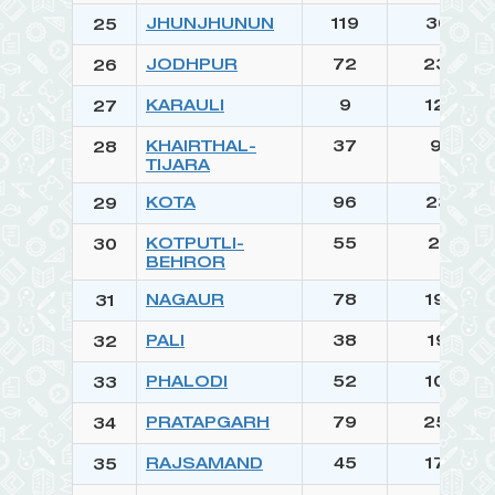
JHUNJHUNUN
119
3018
25
JODHPUR
72
2340
26
KARAULI
9
1277
27
KHAIRTHAL-
37
974
28
TIJARA
KOTA
96
2315
29
KOTPUTLI-
55
2171
30
BEHROR
NAGAUR
78
1966
31
PALI
38
1931
32
PHALODI
52
1039
33
PRATAPGARH
79
2578
34
RAJSAMAND
45
1763
35