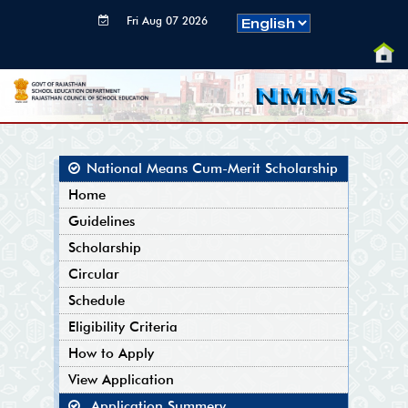
Fri Aug 07 2026
03:38:34 GMT+0000
(Coordinated
Universal Time)
National Means Cum-Merit Scholarship
Home
Guidelines
Scholarship
Circular
Schedule
Eligibility Criteria
How to Apply
View Application
Application Summery