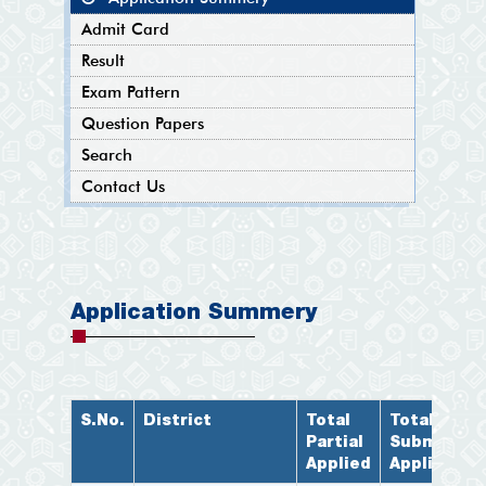
Admit Card
Result
Exam Pattern
Question Papers
Search
Contact Us
Application Summery
S.No.
District
Total
Total Final
Partial
Submitted
Applied
Applicatio