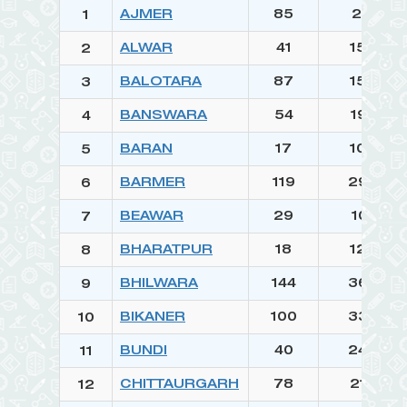
AJMER
85
2191
1
ALWAR
41
1545
2
BALOTARA
87
1587
3
BANSWARA
54
1944
4
BARAN
17
1034
5
BARMER
119
2954
6
BEAWAR
29
1061
7
BHARATPUR
18
1237
8
BHILWARA
144
3663
9
BIKANER
100
3326
10
BUNDI
40
2472
11
CHITTAURGARH
78
2159
12