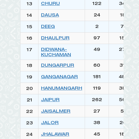
CHURU
122
3467
13
DAUSA
24
1819
14
DEEG
2
725
15
DHAULPUR
97
1576
16
DIDWANA-
49
2748
17
KUCHAMAN
DUNGARPUR
60
3180
18
GANGANAGAR
181
4876
19
HANUMANGARH
119
3860
20
JAIPUR
262
5655
21
JAISALMER
27
575
22
JALOR
38
2601
23
JHALAWAR
45
1896
24