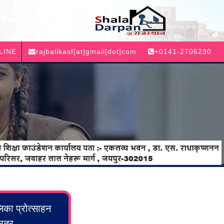
LINE
rajbalikasf[at]gmail[dot]com
+0141-2706230
लिका प्रोत्साहन
रत्र