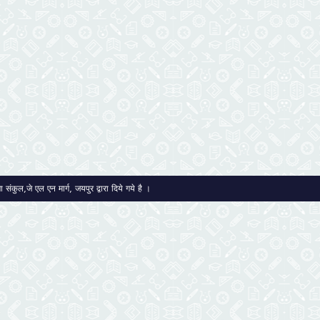
ंकुल,जे एल एन मार्ग, जयपुर द्वारा दिये गये है ।