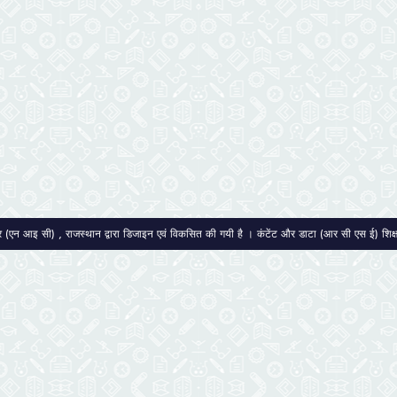
द्र (एन आइ सी) , राजस्थान द्वारा डिजाइन एवं विकसित की गयी है । कंटेंट और डाटा (आर सी एस ई) शिक्षा स