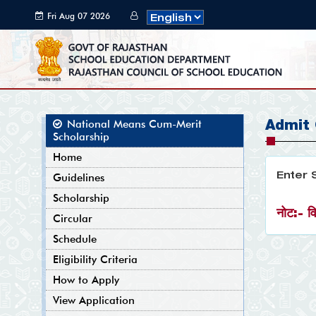
Fri Aug 07 2026
06:21:06 GMT+0000
(Coordinated
Universal Time)
Admit
National Means Cum-Merit
Scholarship
Home
Enter 
Guidelines
Scholarship
नोट:- व
Circular
Schedule
Eligibility Criteria
How to Apply
View Application